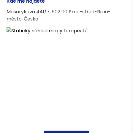
Kde mě najdete
Polák, PhDr. Obuch
Masarykova 441/7, 602 00 Brno-střed-Brno-
Teorie psychoanalytické psychoterapie -
město, Česko
ČSPAP
Psycholog ve zdravotnictví
Vzdělání
Psychologie, Mgr., FF MU Brno