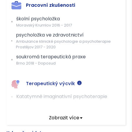
Pracovní zkušenosti
školní psycholožka
Moravský Krumlov
2016
-
2017
psycholožka ve zdravotnictví
Ambulance klinické psychologie a psychoterapie
Prostějov
2017
-
2020
soukromá terapeutická praxe
Brno
2018
-
Doposud
Terapeutický výcvik
Katatymně imaginativní psychoterapie
Terapeutické kurzy
Zobrazit více
Základní kurz Rorschachovy metody - PhDr.