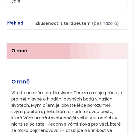
2016
Přehled
Zkušenosti s terapeutem
(bez názorů)
P
O mně
O mně
Vítejte na mém profilu. Jsem Tereza a moje práce je 
pro mě hlavně o hledání pevných bodů v našich 
životech. Mým cílem je, abyste lépe porozuměli 
svým pocitům, překážkám a našli takovou cestu, 
která Vám umožní svobodnější volbu v situacích, v 
nichž se ocitáte. Hledám s Vámi slova pro věci, které 
se těžko pojmenovávají – ať už jde o křehkost ve 