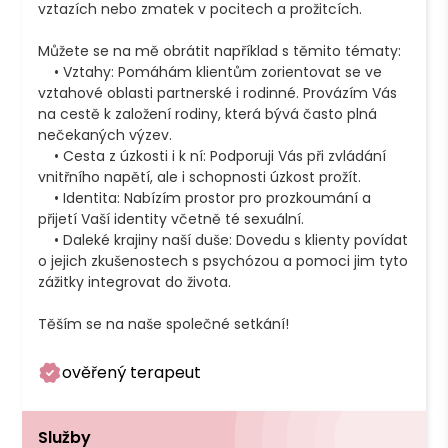
vztazích nebo zmatek v pocitech a prožitcích. 

Můžete se na mě obrátit například s těmito tématy:

    • Vztahy: Pomáhám klientům zorientovat se ve 
vztahové oblasti partnerské i rodinné. Provázím Vás 
na cestě k založení rodiny, která bývá často plná 
nečekaných výzev.

    • Cesta z úzkosti i k ní: Podporuji Vás při zvládání 
vnitřního napětí, ale i schopnosti úzkost prožít.

    • Identita: Nabízím prostor pro prozkoumání a 
přijetí Vaší identity včetně té sexuální. 

    • Daleké krajiny naší duše: Dovedu s klienty povídat 
o jejich zkušenostech s psychózou a pomoci jim tyto 
zážitky integrovat do života.

Těším se na naše společné setkání!
ověřený terapeut
Služby