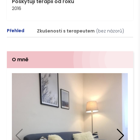
Poskytuji terapii od roku
2016
Přehled
Zkušenosti s terapeutem
(bez názorů)
P
O mně