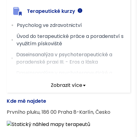
Terapeutické kurzy
Psycholog ve zdravotnictví
Úvod do terapeutické práce a poradenství s
využitím pískoviště
Daseinsanalýza v psychoterapeutické a
poradenské praxi III. - Eros a láska
Daseinsanalýza v psychoterapeutické a
poradenské praxi II. - Thanatos-smrt a
Zobrazit více
smrtelnost
Psychopatologie pro dětské terapeuty -
Kde mě najdete
Diagnostika a vývojové aspekty hry a její
Prvního pluku, 186 00 Praha 8-Karlín, Česko
využití v psychoterapii dětí
Terapie poruch příjmu potravy
Lege artis postupy v komunitní a skupinové