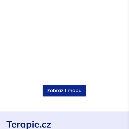
psychoterapii
Řešení konfliktů vyjednáváním
Vzdělávání žáků s poruchami chování
Mentální koučink v praxi
Celostní přístup k rozvoji kondice
Online kurz Psychologie vítězství
Přístup k rozvoji hráče v zámoří a Evropě
Kurz Terapie vztahu
Zobrazit mapu
Vzdělání
UK v Praze, psychologie