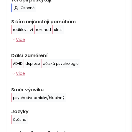
Osobně
S čím nejčastěji pomáhám
rodičovství
rozchod
stres
Více
Další zaměření
ADHD
deprese
dětská psychologie
Více
Směr výcviku
psychodynamický/hlubinný
Jazyky
Čeština