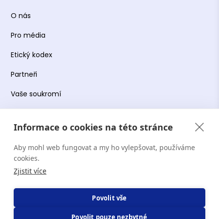
O nás
Pro média
Etický kodex
Partneři
Vaše soukromí
Práce s osobními údaji
Informace o cookies na této stránce
Obchodní podmínky
Aby mohl web fungovat a my ho vylepšovat, používáme
Podmínky používání platformy
cookies.
Zjistit více
Copyright Terapie CZ s.r.o. 2026. Všechna práva
Povolit vše
vyhrazena. Web provozuje Terapie CZ s.r.o. IČO:
Povolit pouze nezbytné
19644078.