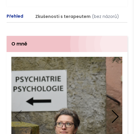
Přehled
Zkušenosti s terapeutem
(bez názorů)
P
O mně