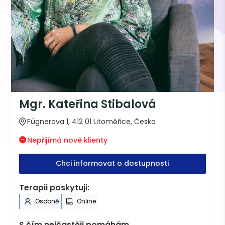
Mgr. Kateřina Stibalová
Fügnerova 1, 412 01 Litoměřice, Česko
Nepřijímá nové klienty
Chci informovat o dostupnosti
Terapii poskytuji:
Osobně
Online
S čím nejčastěji pomáhám