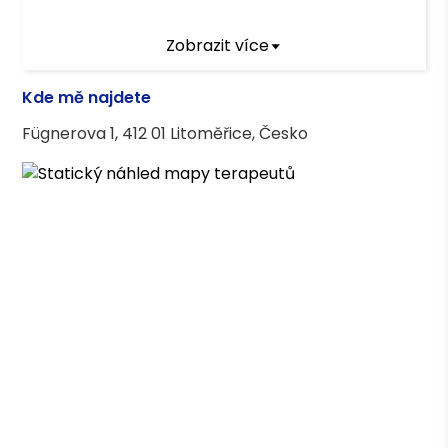
Terapeutický výcvik
Zobrazit více
SUR 2000
Kde mě najdete
PVŠPS
Fügnerova 1, 412 01 Litoměřice, Česko
Terapeutické kurzy
Případová a týmová supervize v sociálních
službách
Výcvik v motivačních rozhovorech
Výcvik v metodě zvládání vzteku LOM
Základní kurz krizové intervence
Práce se ztrátou a zármutkem
Práce s traumatem a krizová intervence
Koučování v kontextu organizačního rozvoje