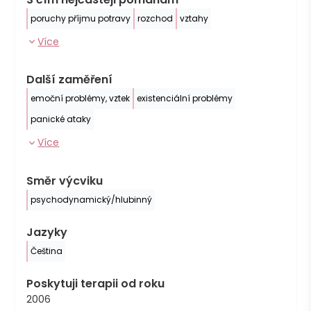
poruchy příjmu potravy
rozchod
vztahy
Více
Další zaměření
emoční problémy, vztek
existenciální problémy
panické ataky
Více
Směr výcviku
psychodynamický/hlubinný
Jazyky
Čeština
Poskytuji terapii od roku
2006