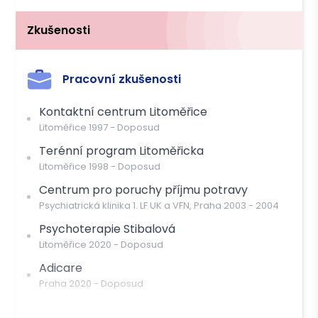
Cena
1400 Kč s DPH
Zkušenosti
Můžete čerpat příspěvek těchto pojišťoven
Pracovní zkušenosti
OZP
Kontaktní centrum Litoměřice
Litoměřice
1997
-
Doposud
Platba
Terénní program Litoměřicka
Hotově
Převodem
Litoměřice
1998
-
Doposud
Centrum pro poruchy příjmu potravy
Psychiatrická klinika 1. LF UK a VFN, Praha
2003
-
2004
Psychoterapie Stibalová
Litoměřice
2020
-
Doposud
Adicare
Praha
2020
-
Doposud