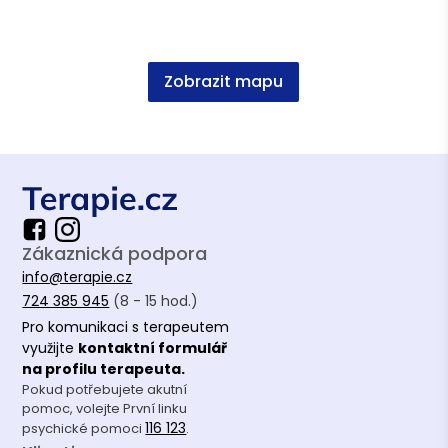
Asociace terapeutů
Zobrazit mapu
Česká asociace pro psychoterapii (ČAP)
Vzdělání
PVŠPS sociální práce se zaměřením na
komunikaci a aplikovanou psychoterapii
Zákaznická podpora
info@terapie.cz
724 385 945
(8 - 15 hod.)
Pro komunikaci s terapeutem
využijte
kontaktní formulář
na profilu terapeuta.
Pokud potřebujete akutní
pomoc, volejte První linku
116 123
psychické pomoci
.