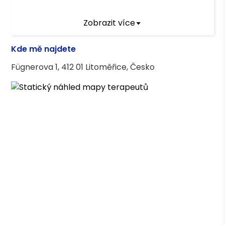
Terapeutický výcvik
Zobrazit více
SUR 2000
Kde mě najdete
PVŠPS
Fügnerova 1, 412 01 Litoměřice, Česko
Terapeutické kurzy
Případová a týmová supervize v sociálních
službách
Výcvik v motivačních rozhovorech
Výcvik v metodě zvládání vzteku LOM
Základní kurz krizové intervence
Práce se ztrátou a zármutkem
Práce s traumatem a krizová intervence
Koučování v kontextu organizačního rozvoje