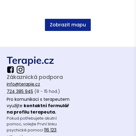
Asociace terapeutů
Zobrazit mapu
Česká asociace pro psychoterapii (ČAP)
Vzdělání
PVŠPS sociální práce se zaměřením na
komunikaci a aplikovanou psychoterapii
Zákaznická podpora
info@terapie.cz
724 385 945
(8 - 15 hod.)
Pro komunikaci s terapeutem
využijte
kontaktní formulář
na profilu terapeuta.
Pokud potřebujete akutní
pomoc, volejte První linku
116 123
psychické pomoci
.