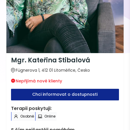
Mgr. Kateřina Stibalová
Fügnerova 1, 412 01 Litoměřice, Česko
Nepřijímá nové klienty
Chci informovat o dostupnosti
Terapii poskytuji:
Osobně
Online
S čím nejčastěji pomáhám