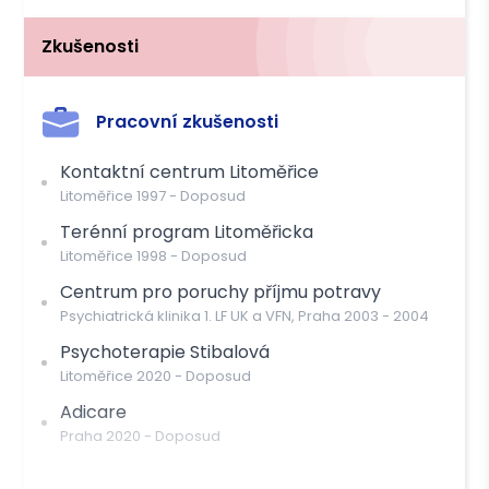
Cena
1400 Kč s DPH
Zkušenosti
Můžete čerpat příspěvek těchto pojišťoven
Pracovní zkušenosti
OZP
Kontaktní centrum Litoměřice
Litoměřice
1997
-
Doposud
Platba
Terénní program Litoměřicka
Hotově
Převodem
Litoměřice
1998
-
Doposud
Centrum pro poruchy příjmu potravy
Psychiatrická klinika 1. LF UK a VFN, Praha
2003
-
2004
Psychoterapie Stibalová
Litoměřice
2020
-
Doposud
Adicare
Praha
2020
-
Doposud