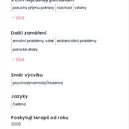
poruchy příjmu potravy
rozchod
vztahy
Více
Další zaměření
emoční problémy, vztek
existenciální problémy
panické ataky
Více
Směr výcviku
psychodynamický/hlubinný
Jazyky
Čeština
Poskytuji terapii od roku
2006