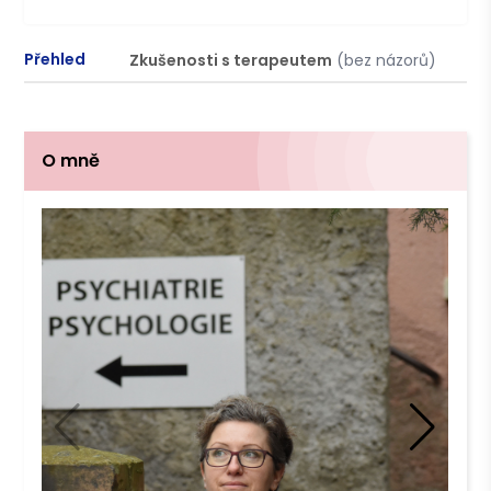
Přehled
Zkušenosti s terapeutem
(bez názorů)
P
O mně