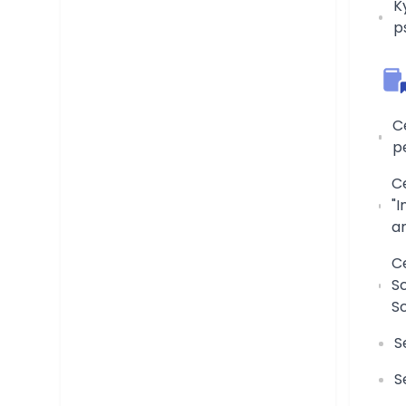
K
p
C
p
Ce
"I
an
Ce
Sc
S
S
S