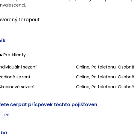
valescenci.          
ověřený terapeut
ík
Pro klienty
Individuální sezení
Online, Po telefonu, Osobn
Rodinné sezení
Online, Po telefonu, Osobn
Skupinové sezení
Online, Po telefonu, Osobn
ete čerpat příspěvek těchto pojišťoven
OZP
tba