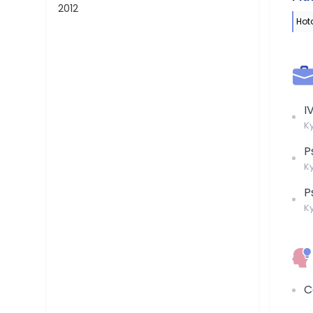
2012
Hot
I
Ky
P
Ky
P
Ky
C