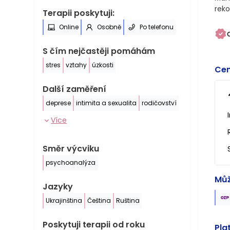
rekon
Terapii poskytuji:
Online
Osobně
Po telefonu
S čím nejčastěji pomáhám
stres
vztahy
úzkosti
Cen
Další zaměření
deprese
intimita a sexualita
rodičovství
Více
Směr výcviku
psychoanalýza
Můž
Jazyky
Ukrajinština
Čeština
Ruština
Poskytuji terapii od roku
Pla