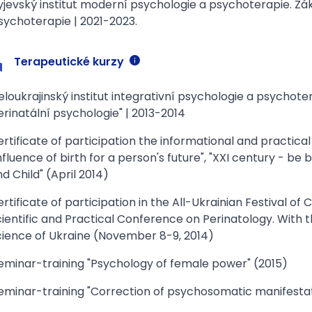
yjevský institut moderní psychologie a psychoterapie. 
sychoterapie | 2021-2023.
Terapeutické kurzy
eloukrajinský institut integrativní psychologie a psychote
erinatální psychologie" | 2013-2014
rtificate of participation the informational and practica
nfluence of birth for a person's future", "XXI century - b
d Child" (April 2014)
rtificate of participation in the All-Ukrainian Festival of
ientific and Practical Conference on Perinatology. With t
cience of Ukraine (November 8-9, 2014)
eminar-training "Psychology of female power" (2015)
eminar-training "Correction of psychosomatic manifestat