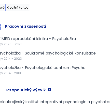
ově
Kreditní kartou
Pracovní zkušenosti
VIMED reprodukční klinika - Psycholožka
jv
2020
-
2023
sycholožka - Soukromé psychologické konzultace
jv
2014
-
2023
sycholožka - Psychologické centrum Psyche
jv
2014
-
2018
Terapeutický výcvik
eloukrajinský institut integrativní psychologie a psychote