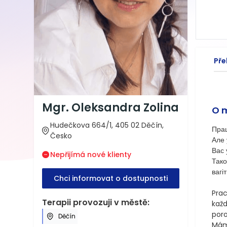
Pře
Mgr. Oleksandra Zolina
O 
Hudečkova 664/1, 405 02 Děčín,
Прац
Česko
Але 
Вас 
Nepřijímá nové klienty
Тако
вагі
Chci informovat o dostupnosti
Prac
Terapii provozuji v městě:
každ
poro
Děčín
Mám 