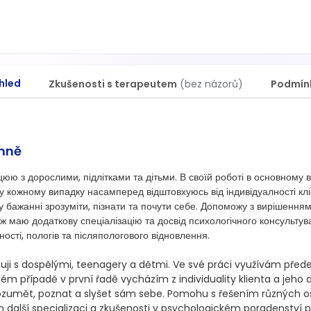
hled
Zkušenosti s terapeutem
(bez názorů)
Podmín
mně
юю з дорослими, підлітками та дітьми. В своїй роботі в основному в
у кожному випадку насамперед відштовхуюсь від індивідуалності клі
у бажанні зрозуміти, пізнати та почути себе. Допоможу з вирішенням 
ж маю додаткову спеціалізацію та досвід психологічного консультува
тності, пологів та післяпологового відновлення.

uji s dospělými, teenagery a dětmi. Ve své práci využívám přede
ém případě v první řadě vycházím z individuality klienta a jeho 
zumět, poznat a slyšet sám sebe. Pomohu s řešením různých oso
další specializaci a zkušenosti v psychologickém poradenství pr