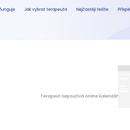
 funguje
Jak vybrat terapeuta
Nejčastěji řešíte
Příspě
Terapeut nepoužívá online kalendář