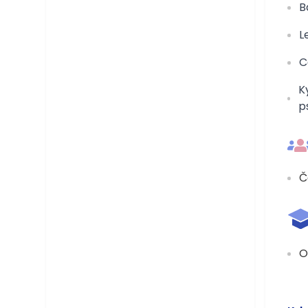
B
L
C
K
p
Č
O