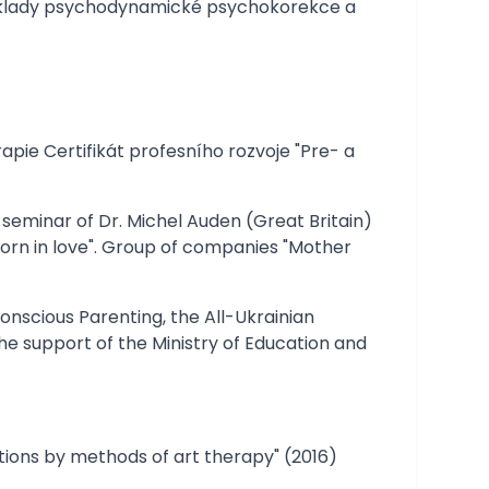
Základy psychodynamické psychokorekce a
rapie Certifikát profesního rozvoje "Pre- a
l seminar of Dr. Michel Auden (Great Britain)
e born in love". Group of companies "Mother
 Conscious Parenting, the All-Ukrainian
he support of the Ministry of Education and
ions by methods of art therapy" (2016)