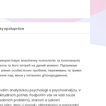
ky spolupráce
икористовую аналітичну психологію та психоаналіз. 
єнта та його потреб на даний момент. Підтримаю 
різних особистісних проблем, переживань та тривог. 

ння пар, жінок у питаннях дітонародження, 
vším analytickou psychologii a psychoanalýzu. V 
aktuálních potřeb. Podpořím vás ve vaší touze 
bních problémů, starostí a úzkostí.

o páry, ženy u porodu, těhotenství a poporodní 