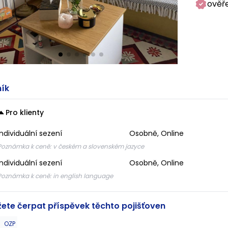
ověř
ík
Pro klienty
Individuální sezení
Osobně, Online
Poznámka k ceně:
v českém a slovenském jazyce
Individuální sezení
Osobně, Online
Poznámka k ceně:
in english language
ete čerpat příspěvek těchto pojišťoven
OZP