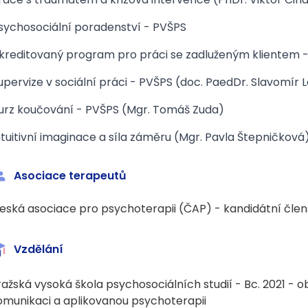
sychosociální poradenství - PVŠPS
kreditovaný program pro práci se zadluženým klientem - In
upervize v sociální práci - PVŠPS (doc. PaedDr. Slavomír L
urz koučování - PVŠPS (Mgr. Tomáš Zuda)
ntuitivní imaginace a síla záměru (Mgr. Pavla Štepničková
Asociace terapeutů
eská asociace pro psychoterapii (ČAP) - kandidátní člen
Vzdělání
ražská vysoká škola psychosociálních studií - Bc. 2021 -
omunikaci a aplikovanou psychoterapii