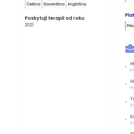
Čeština
Slovenština
Angličtina
Pla
Poskytuji terapii od roku
2021
Pře
H
P
H
P
T
P
E
P