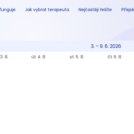
 funguje
Jak vybrat terapeuta
Nejčastěji řešíte
Příspě
3. – 9. 8. 2026
3. 8.
út 4. 8.
st 5. 8.
čt 6. 8.