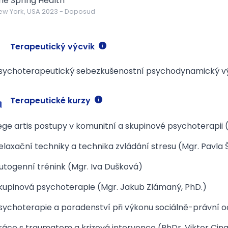
he Spring Health
ew York, USA
2023
-
Doposud
Terapeutický výcvik
sychoterapeutický sebezkušenostní psychodynamický vý
Terapeutické kurzy
ege artis postupy v komunitní a skupinové psychoterapii 
elaxační techniky a technika zvládání stresu (Mgr. Pavla
utogenní trénink (Mgr. Iva Dušková)
kupinová psychoterapie (Mgr. Jakub Zlámaný, PhD.)
sychoterapie a poradenství při výkonu sociálně-právní o
ráce s traumatem a krizová intervence (PhDr. Viktor Cin