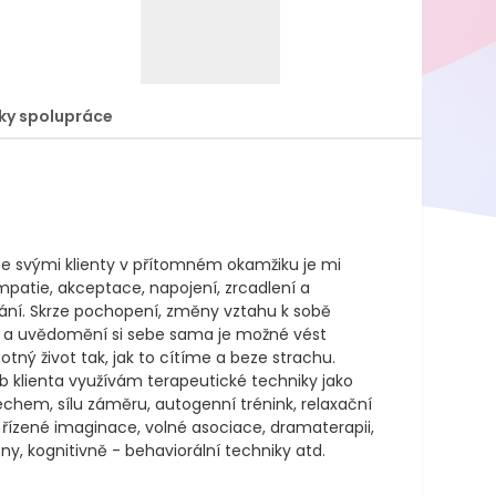
ky spolupráce
 se svými klienty v přítomném okamžiku je mi 
mpatie, akceptace, napojení, zrcadlení a 
ání. Skrze pochopení, změny vztahu k sobě 
 uvědomění si sebe sama je možné vést 
tný život tak, jak to cítíme a beze strachu.

b klienta využívám terapeutické techniky jako 
echem, sílu záměru, autogenní trénink, relaxační 
 řízené imaginace, volné asociace, dramaterapii, 
sny, kognitivně - behaviorální techniky atd.