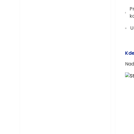
P
k
U
Kde
Nad