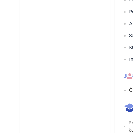
P
A
S
K
I
Č
P
k