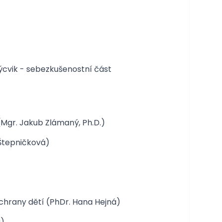
cvik - sebezkušenostní část
(Mgr. Jakub Zlámaný, Ph.D.)
 Štepničková)
chrany dětí (PhDr. Hana Hejná)
a)