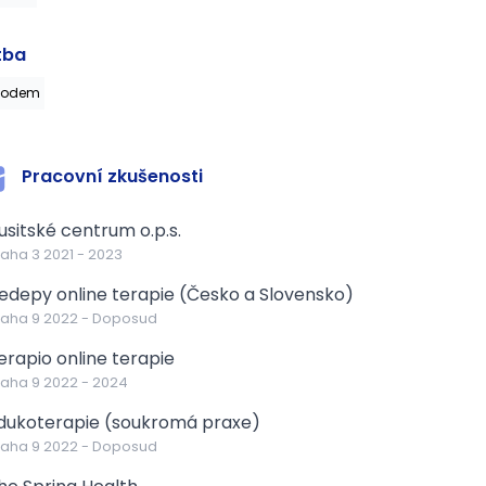
tba
vodem
Pracovní zkušenosti
usitské centrum o.p.s.
raha 3
2021
-
2023
edepy online terapie (Česko a Slovensko)
raha 9
2022
-
Doposud
erapio online terapie
raha 9
2022
-
2024
dukoterapie (soukromá praxe)
raha 9
2022
-
Doposud