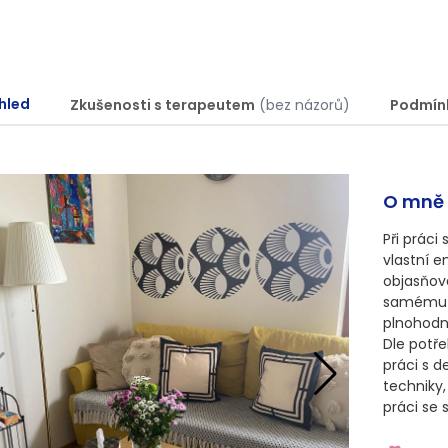
hled
Zkušenosti s terapeutem
(bez názorů)
Podmín
O mně
Při práci
vlastní e
objasňov
samému a
plnohodno
Dle potře
práci s d
techniky,
práci se 