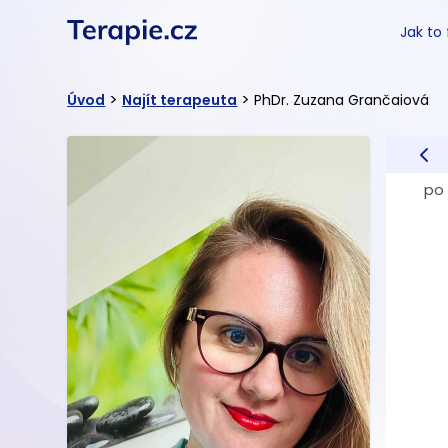
Jak to
>
>
Úvod
Najít terapeuta
PhDr. Zuzana Grančaiová
po 