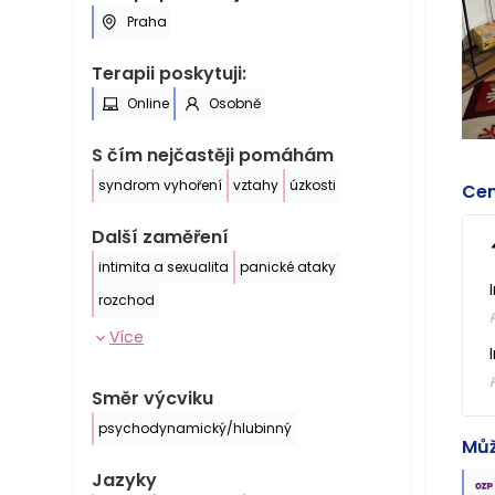
Praha
Terapii poskytuji:
Online
Osobně
S čím nejčastěji pomáhám
syndrom vyhoření
vztahy
úzkosti
Cen
Další zaměření
intimita a sexualita
panické ataky
rozchod
Více
Směr výcviku
psychodynamický/hlubinný
Můž
Jazyky