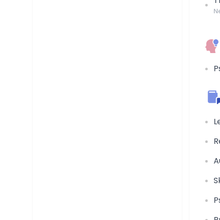
T
N
P
L
R
A
S
P
P