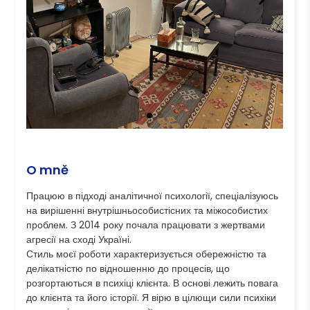
O mně
Працюю в підході аналітичної психології, спеціалізуюсь 
на вирішенні внутрішньособистісних та міжособистих 
проблем. З 2014 року почала працювати з жертвами 
агресії на сході Україні. 

Стиль моєї роботи характеризується обережністю та 
делікатністю по відношенню до процесів, що 
розгортаються в психіці клієнта. В основі лежить повага 
до клієнта та його історії. Я вірю в цілющи сили психіки 