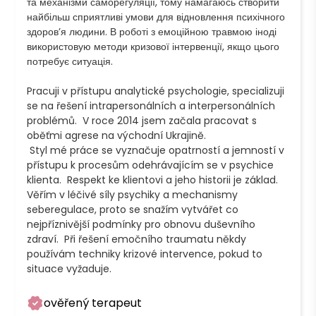
та механізми саморегуляції, тому намагаюсь створити 
найбільш сприятливі умови для відновлення психічного 
здоров’я людини. В роботі з емоційною травмою іноді 
використовую методи кризової інтервенції, якщо цього 
потребує ситуація. 

Pracuji v přístupu analytické psychologie, specializuji 
se na řešení intrapersonálních a interpersonálních 
problémů.  V roce 2014 jsem začala pracovat s 
oběťmi agrese na východní Ukrajině.

 Styl mé práce se vyznačuje opatrností a jemností v 
přístupu k procesům odehrávajícím se v psychice 
klienta.  Respekt ke klientovi a jeho historii je základ.  
Věřím v léčivé síly psychiky a mechanismy 
seberegulace, proto se snažím vytvářet co 
nejpříznivější podmínky pro obnovu duševního 
zdraví.  Při řešení emočního traumatu někdy 
používám techniky krizové intervence, pokud to 
situace vyžaduje.
ověřený terapeut