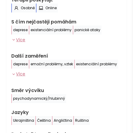
Osobně
Online
S čím nejčastěji pomáhám
deprese
existenciální problémy
panické ataky
Více
Další zaměření
deprese
emoční problémy, vztek
existenciální problémy
Více
Směr výcviku
psychodynamický/hlubinný
Jazyky
Ukrajinština
Čeština
Angličtina
Ruština