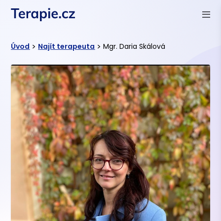
>
>
Úvod
Najít terapeuta
Mgr. Daria Skálová