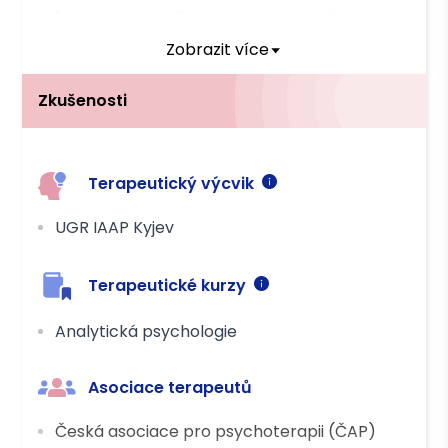
Můžete čerpat příspěvek těchto pojišťoven
Zobrazit více
OZP
Zkušenosti
Platba
Hotově
Převodem
Terapeutický výcvik
UGR IAAP Kyjev
Terapeutické kurzy
Analytická psychologie
Asociace terapeutů
Česká asociace pro psychoterapii (ČAP)