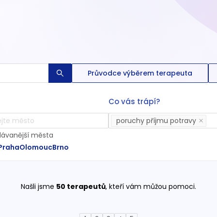
Průvodce výběrem terapeuta
Co vás trápí?
poruchy příjmu potravy
dávanější města
Praha
Olomouc
Brno
Našli jsme
50
terapeutů
, kteří vám můžou pomoci.