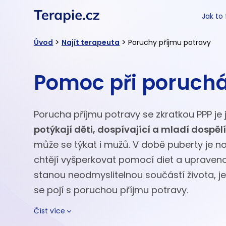
Jak to
>
>
Úvod
Najít terapeuta
Poruchy příjmu potravy
Pomoc při poruchá
Porucha příjmu potravy se zkratkou PPP je
potýkají děti, dospívající a mladí dospěl
může se týkat i mužů. V době puberty je no
chtějí vyšperkovat pomocí diet a upraveno
stanou neodmyslitelnou součástí života, je 
se pojí s poruchou příjmu potravy.
Číst více