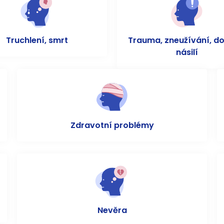
Truchlení, smrt
Trauma, zneužívání, d
násilí
Zdravotní problémy
Nevěra