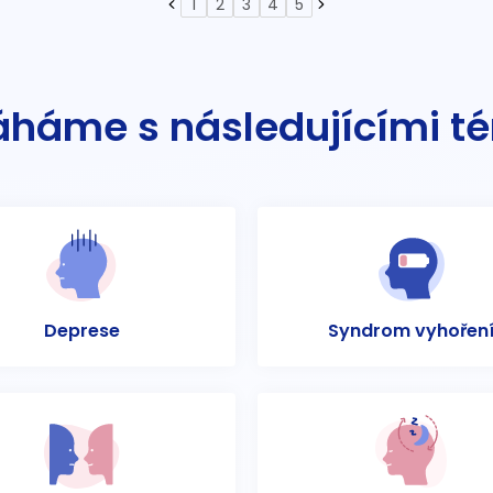
1
2
3
4
5
háme s následujícími t
Deprese
Syndrom vyhořen