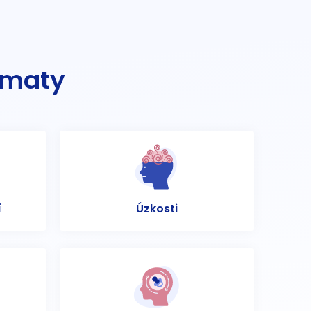
ématy
í
Úzkosti