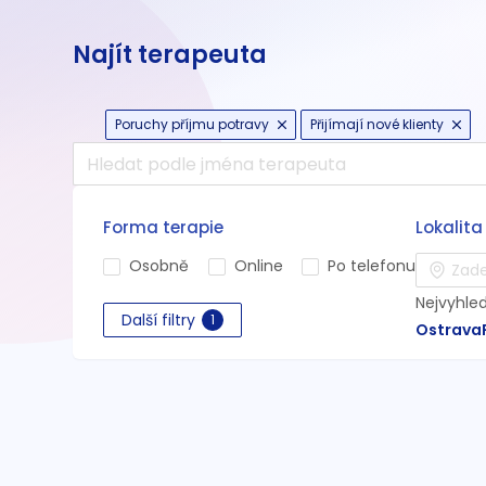
Najít terapeuta
Poruchy příjmu potravy
Přijímají nové klienty
Forma terapie
Lokalita
Osobně
Online
Po telefonu
Nejvyhle
Další filtry
1
Ostrava