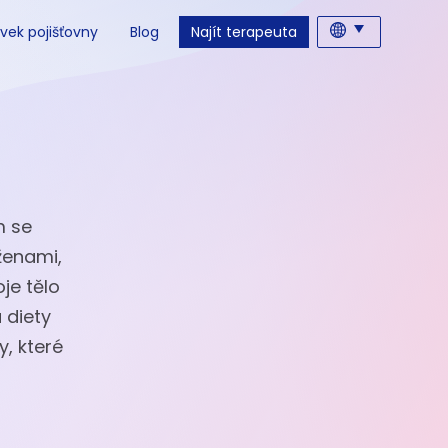
vek pojišťovny
Blog
Najít terapeuta
m se
ženami,
je tělo
 diety
y, které