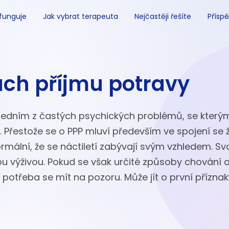
 funguje
Jak vybrat terapeuta
Nejčastěji řešíte
Příspě
ch příjmu potravy
 jedním z častých psychických problémů, se který
í
. Přestože se o PPP mluví především ve spojení se 
rmální, že se náctiletí zabývají svým vzhledem. Svo
u výživou. Pokud se však určité způsoby chování a
potřeba se mít na pozoru. Může jít o první příznak