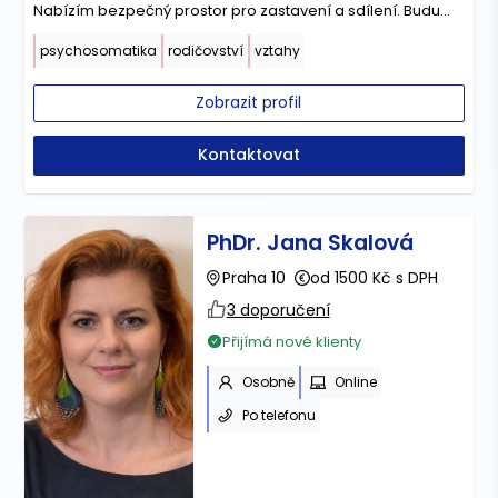
Nabízím bezpečný prostor pro zastavení a sdílení. Budu
Vám respektujícím průvodcem na cestě k sebepoznání,
psychosomatika
rodičovství
vztahy
porozumění i změně.
Zobrazit profil
Kontaktovat
PhDr. Jana Skalová
Praha 10
od 1500 Kč s DPH
3 doporučení
Přijímá nové klienty
Osobně
Online
Po telefonu