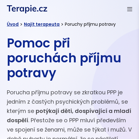
>
>
Úvod
Najít terapeuta
Poruchy příjmu potravy
Pomoc při
poruchách příjmu
potravy
Porucha příjmu potravy se zkratkou PPP je
jedním z častých psychických problémů, se
kterým se
potýkají děti, dospívající a mladí
dospělí
. Přestože se o PPP mluví především
ve spojení se ženami, může se týkat i mužů. V
době puberty je normální, že se náctiletí