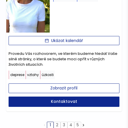
Ukázat kalendář
Provedu Vás rozhovorem, ve kterém budeme hledat Vaše
silné stránky, o které se budete moci opřít v různých
životních situacích.
deprese
vztahy
úzkosti
Zobrazit profil
Kontaktovat
1
2
3
4
5