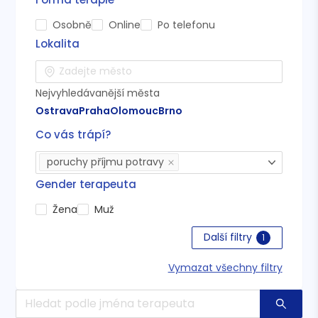
Osobně
Online
Po telefonu
Lokalita
Nejvyhledávanější města
Ostrava
Praha
Olomouc
Brno
Co vás trápí?
poruchy příjmu potravy
Gender terapeuta
Žena
Muž
Další filtry
1
Vymazat všechny filtry