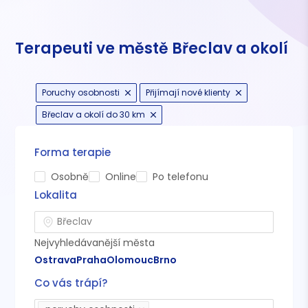
Terapeuti ve městě Břeclav a okolí
Poruchy osobnosti
Přijímají nové klienty
Břeclav a okolí do 30 km
Forma terapie
Osobně
Online
Po telefonu
Lokalita
Nejvyhledávanější města
Ostrava
Praha
Olomouc
Brno
Co vás trápí?