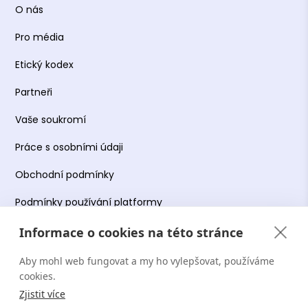
O nás
Pro média
Etický kodex
Partneři
Vaše soukromí
Práce s osobními údaji
Obchodní podmínky
Podmínky používání platformy
Informace o cookies na této stránce
Aby mohl web fungovat a my ho vylepšovat, používáme
Copyright Terapie CZ s.r.o. 2026. Všechna práva
cookies.
vyhrazena. Web provozuje Terapie CZ s.r.o. IČO:
Zjistit více
19644078.