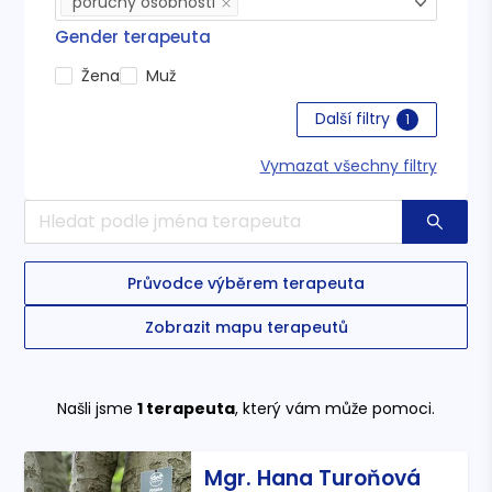
poruchy osobnosti
Gender terapeuta
Žena
Muž
Další filtry
1
Vymazat všechny filtry
Průvodce výběrem terapeuta
Zobrazit mapu terapeutů
Našli jsme
1
terapeuta
, který vám může pomoci.
Mgr. Hana Turoňová