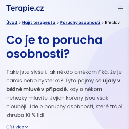
>
>
>
Úvod
Najít terapeuta
Poruchy osobnosti
Břeclav
Co je to porucha
osobnosti?
Také jste slyšeli, jak někdo o někom říká, že je
narcis nebo hysterka? Tyto pojmy se
ujaly v
běžné mluvě v případě
, kdy o někom
nehezky mluvíte. Jejich kořeny jsou však
hlouběji. Jde o poruchy osobnosti, které trápí
zhruba 10 % lidí.
Číst více