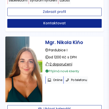
sebevědomí
syndrom vyhoření
úzkosti
Zobrazit profil
Kontaktovat
Mgr. Nikola Kiňo
Pardubice I
od 1200 Kč s DPH
2 doporučení
Přijímá nové klienty
Online
Po telefonu
Ukázat kalendář