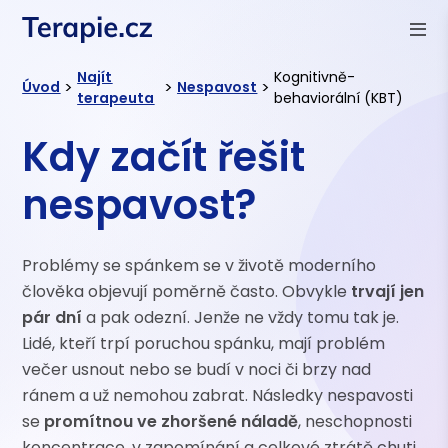
Najít
Kognitivně-
>
>
>
Úvod
Nespavost
terapeuta
behaviorální (KBT)
Kdy začít řešit
nespavost?
Problémy se spánkem se v životě moderního
člověka objevují poměrně často. Obvykle
trvají jen
pár dní
a pak odezní. Jenže ne vždy tomu tak je.
Lidé, kteří trpí poruchou spánku, mají problém
večer usnout nebo se budí v noci či brzy nad
ránem a už nemohou zabrat. Následky nespavosti
se
promítnou ve zhoršené náladě
, neschopnosti
koncentrace, v zapomínání a celkové ztrátě chuti