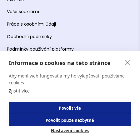
Vaše soukromí
Práce s osobními údaji
Obchodní podmínky
Podmínky používání platformy
Informace o cookies na této stránce
Aby mohl web fungovat a my ho vylepšovat, používáme
Copyright Terapie CZ s.r.o. 2026. Všechna práva
cookies.
vyhrazena. Web provozuje Terapie CZ s.r.o. IČO:
Zjistit více
19644078.
Povolit vše
Povolit pouze nezbytné
Nastavení cookies