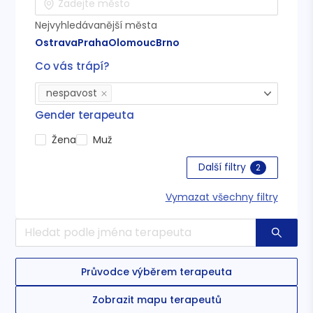
Nejvyhledávanější města
Ostrava
Praha
Olomouc
Brno
Co vás trápí?
nespavost
Gender terapeuta
Žena
Muž
Další filtry
2
Vymazat všechny filtry
Průvodce výběrem terapeuta
Zobrazit mapu terapeutů