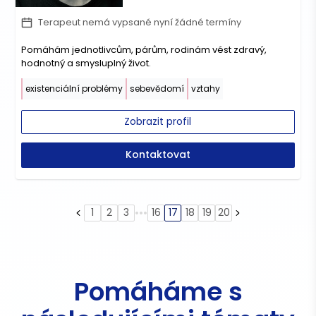
Terapeut nemá vypsané nyní žádné termíny
Pomáhám jednotlivcům, párům, rodinám vést zdravý,
hodnotný a smysluplný život.
existenciální problémy
sebevědomí
vztahy
Zobrazit profil
Kontaktovat
•••
1
2
3
16
17
18
19
20
Pomáháme s