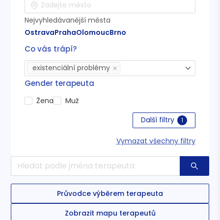
Nejvyhledávanější města
Ostrava
Praha
Olomouc
Brno
Co vás trápí?
existenciální problémy
Gender terapeuta
Žena
Muž
Další filtry
1
Vymazat všechny filtry
Průvodce výběrem terapeuta
Zobrazit mapu terapeutů