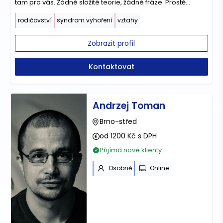
tam pro vás. Žádné složité teorie, žádné fráze. Prostě
opravdový rozhovor o tom, na čem vám záleží.
rodičovství
syndrom vyhoření
vztahy
Zobrazit profil
Kontaktovat
Andrzej Toman
Brno-střed
od 1200 Kč s DPH
Přijímá nové klienty
Osobně
Online