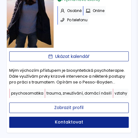
Osobně
Online
Po telefonu
Ukázat kalendář
Mým výchozím přístupem je biosyntetická psychoterapie.
Dále využívám prvky krizové intervence a některé postupy
pro práci s traumatem. Opírám se o Pesso-Boyden
psychomotorický systém a o poznatky z oblasti
psychosomatika
trauma, zneužívání, domácí násilí
vztahy
transpersonální psychologie.
Zobrazit profil
Kontaktovat