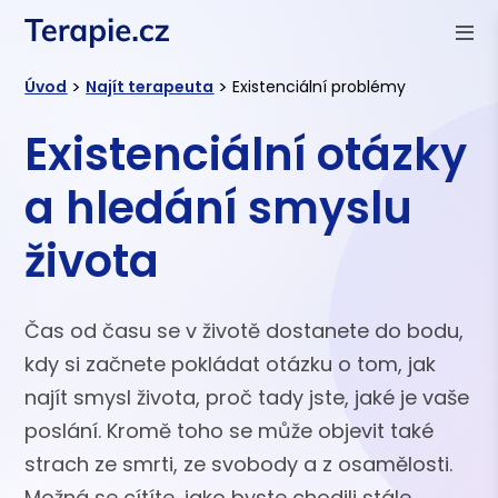
>
>
Úvod
Najít terapeuta
Existenciální problémy
Existenciální otázky
a hledání smyslu
života
Čas od času se v životě dostanete do bodu,
kdy si začnete pokládat otázku o tom, jak
najít smysl života, proč tady jste, jaké je vaše
poslání. Kromě toho se může objevit také
strach ze smrti, ze svobody a z osamělosti.
Možná se cítíte, jako byste chodili stále