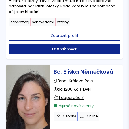
Věřím, že každý člověk v sobě může nalézt své správné
odpovědi na vlastní otázky. Ráda Vám budu nápomocna
při jejich hledání.
seberozvoj
sebevědomí
vztahy
Zobrazit profil
Kontaktovat
Bc. Eliška Němečková
Brno-Královo Pole
od 1200 Kč s DPH
1 doporučení
Přijímá nové klienty
Osobně
Online