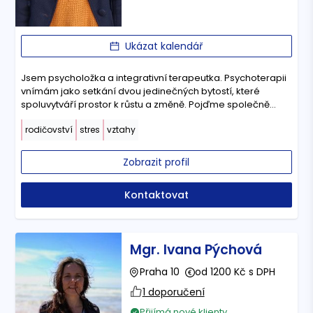
Ukázat kalendář
Jsem psycholožka a integrativní terapeutka. Psychoterapii
vnímám jako setkání dvou jedinečných bytostí, které
spoluvytváří prostor k růstu a změně. Pojďme společně
objevovat a tvořit ten Náš.
rodičovství
stres
vztahy
Zobrazit profil
Kontaktovat
Mgr. Ivana Pýchová
Praha 10
od 1200 Kč s DPH
1 doporučení
Přijímá nové klienty