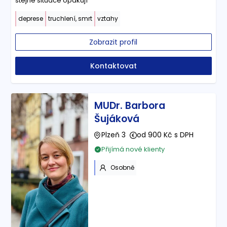
stejné situace opakují
deprese
truchlení, smrt
vztahy
Zobrazit profil
Kontaktovat
MUDr. Barbora
Šujáková
Plzeň 3
od 900 Kč s DPH
Přijímá nové klienty
Osobně