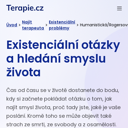
Najít
Existenciální
>
>
>
Úvod
Humanistická/Rogersov
terapeuta
problémy
Existenciální otázky
a hledání smyslu
života
Čas od času se v životě dostanete do bodu,
kdy si začnete pokládat otázku o tom, jak
najít smysl života, proč tady jste, jaké je vaše
poslání. Kromě toho se může objevit také
strach ze smrti, ze svobody a z osamělosti.