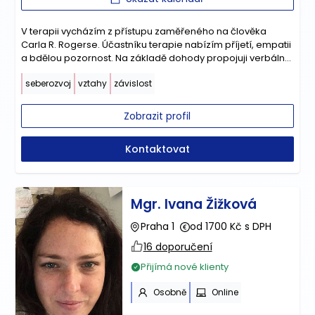
V terapii vycházím z přístupu zaměřeného na člověka
Carla R. Rogerse. Účastníku terapie nabízím příjetí, empatii
a bdělou pozornost. Na základě dohody propojuji verbální
terapii s arteterapií.
seberozvoj
vztahy
závislost
Zobrazit profil
Kontaktovat
Mgr. Ivana Žižková
Praha 1
od 1700 Kč s DPH
16 doporučení
Přijímá nové klienty
Osobně
Online