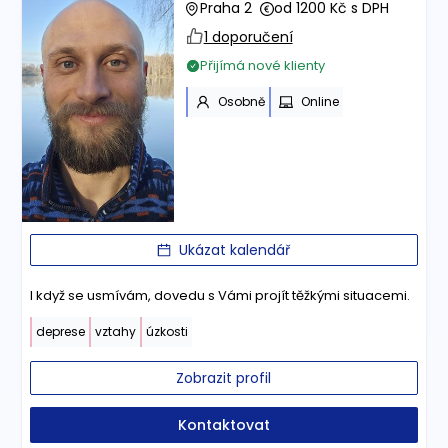
Praha 2
od 1200 Kč s DPH
1 doporučení
Přijímá nové klienty
Osobně
Online
Ukázat kalendář
I když se usmívám, dovedu s Vámi projít těžkými situacemi.
deprese
vztahy
úzkosti
Zobrazit profil
Kontaktovat