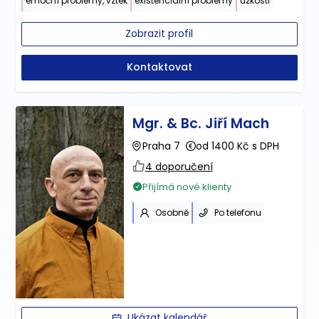
emoční problémy, vztek
existenciální problémy
úzkosti
Zobrazit profil
Kontaktovat
Mgr. & Bc. Jiří Mach
Praha 7
od 1400 Kč s DPH
4 doporučení
Přijímá nové klienty
Osobně
Po telefonu
Ukázat kalendář