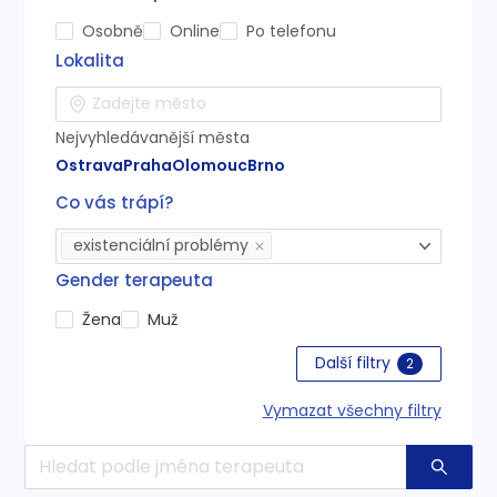
Osobně
Online
Po telefonu
Lokalita
Nejvyhledávanější města
Ostrava
Praha
Olomouc
Brno
Co vás trápí?
existenciální problémy
Gender terapeuta
Žena
Muž
Další filtry
2
Vymazat všechny filtry