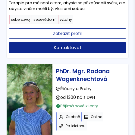
Terapie pro mě není o tom, abyste se přizpůsobili světu, ale
abyste v něm mohli být víc sami sebou.
seberozvoj
sebevědomí
vztahy
Zobrazit profil
Kontaktovat
PhDr. Mgr. Radana
Wagenknechtová
Říčany u Prahy
od 1300 Kč s DPH
Přijímá nové klienty
Osobně
Online
Po telefonu