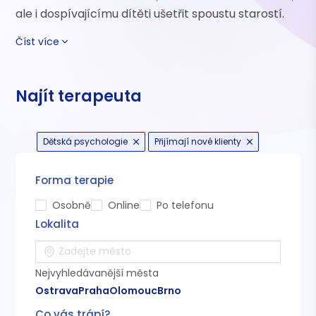
ale i dospívajícímu dítěti ušetřit spoustu starostí.
Číst více
Najít terapeuta
Dětská psychologie
Přijímají nové klienty
Forma terapie
Osobně
Online
Po telefonu
Lokalita
Nejvyhledávanější města
Ostrava
Praha
Olomouc
Brno
Co vás trápí?