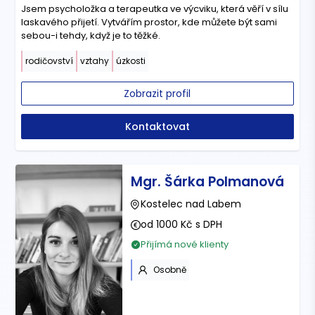
Jsem psycholožka a terapeutka ve výcviku, která věří v sílu
laskavého přijetí. Vytvářím prostor, kde můžete být sami
sebou-i tehdy, když je to těžké.
rodičovství
vztahy
úzkosti
Zobrazit profil
Kontaktovat
Mgr. Šárka Polmanová
Kostelec nad Labem
od 1000 Kč s DPH
Přijímá nové klienty
Osobně