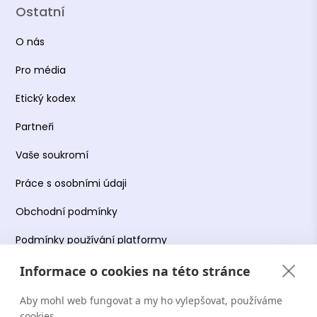
Ostatní
O nás
Pro média
Etický kodex
Partneři
Vaše soukromí
Práce s osobními údaji
Obchodní podmínky
Podmínky používání platformy
Informace o cookies na této stránce
Aby mohl web fungovat a my ho vylepšovat, používáme
Copyright Terapie CZ s.r.o. 2026. Všechna práva
cookies.