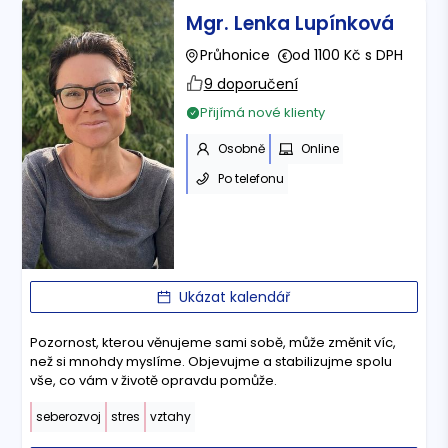
Mgr. Lenka Lupínková
Průhonice
od 1100 Kč s DPH
9 doporučení
Přijímá nové klienty
Osobně
Online
Po telefonu
Ukázat kalendář
Pozornost, kterou věnujeme sami sobě, může změnit víc,
než si mnohdy myslíme. Objevujme a stabilizujme spolu
vše, co vám v životě opravdu pomůže.
seberozvoj
stres
vztahy