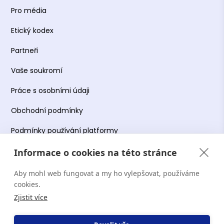
Pro média
Etický kodex
Partneři
Vaše soukromí
Práce s osobními údaji
Obchodní podmínky
Podmínky používání platformy
Informace o cookies na této stránce
Aby mohl web fungovat a my ho vylepšovat, používáme
Copyright Terapie CZ s.r.o. 2026. Všechna práva
cookies.
vyhrazena. Web provozuje Terapie CZ s.r.o. IČO:
Zjistit více
19644078.