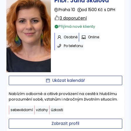
PhDr. Jana Skalová
Praha 10
od 1500 Kč s DPH
3 doporučení
Přijímá nové klienty
Osobně
Online
Po telefonu
Ukázat kalendář
Nabízím odborné a citlivé provázení na cestě k hlubšímu
porozumění sobě, vztahům i náročným životním situacím.
sebevědomí
vztahy
úzkosti
Zobrazit profil