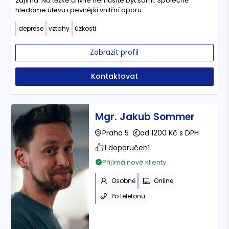
zajímá. Na těžké chvíle nemusíte být sami. Společně
hledáme úlevu i pevnější vnitřní oporu.
deprese
vztahy
úzkosti
Zobrazit profil
Kontaktovat
Mgr. Jakub Sommer
Praha 5
od 1200 Kč s DPH
1 doporučení
Přijímá nové klienty
Osobně
Online
Po telefonu