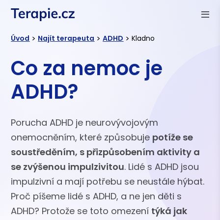
>
>
>
Úvod
Najít terapeuta
ADHD
Kladno
Co za nemoc je
ADHD?
Porucha ADHD je neurovývojovým
onemocněním, které způsobuje
potíže se
soustředěním, s přizpůsobením aktivity a
se zvýšenou impulzivitou
. Lidé s ADHD jsou
impulzivní a mají potřebu se neustále hýbat.
Proč píšeme lidé s ADHD, a ne jen děti s
ADHD? Protože se toto omezení
týká jak