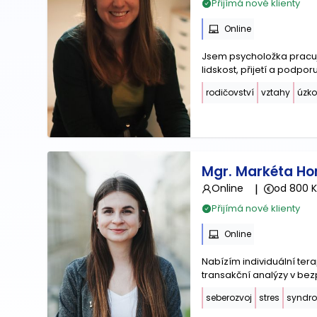
Přijímá nové klienty
Online
Jsem psycholožka pracujíc
lidskost, přijetí a podporu
rodičovství
vztahy
úzko
Mgr. Markéta H
Online
|
od 800 K
Přijímá nové klienty
Online
Nabízím individuální tera
transakční analýzy v b
seberozvoj
stres
syndro