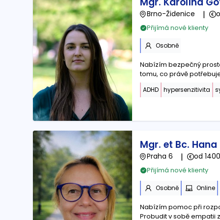
Mgr. Karolína Go
Brno-Židenice
|
o
Přijímá nové klienty
Osobně
Nabízím bezpečný prost
tomu, co právě potřebuje
ADHD
hypersenzitivita
s
Mgr. et Bc. Hana
Praha 6
|
od 1400
Přijímá nové klienty
Osobně
Online
Nabízím pomoc při rozpo
Probudit v sobě empatii