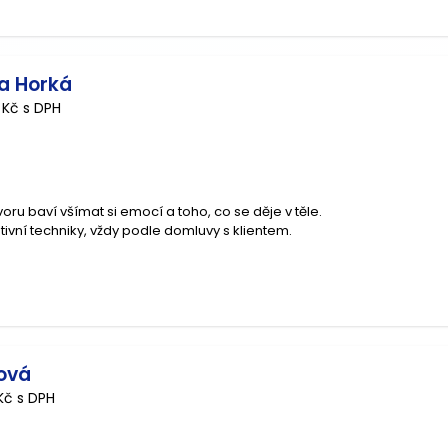
na Horká
 Kč s DPH
oru baví všímat si emocí a toho, co se děje v těle.
ivní techniky, vždy podle domluvy s klientem.
ková
Kč s DPH