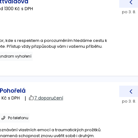
ttvaldová
d 1300 Kč s DPH
po 3. 8.
or, kde s respektem a porozuměním hledáme cestu k
te. Přístup vždy přizpůsobuji vám i vašemu příběhu.
yndrom vyhoření
 Pohořelá
 Kč s DPH
|
7 doporučení
po 3. 8.
Po telefonu
znávání vlastních emocí a traumatických prožitků.
 znamená schopnost znovu uvěřit sobě i druhým.