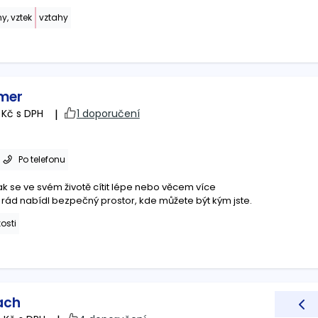
, vztek
vztahy
mer
 Kč s DPH
|
1 doporučení
Po telefonu
k se ve svém životě cítit lépe nebo věcem více
rád nabídl bezpečný prostor, kde můžete být kým jste.
osti
ach