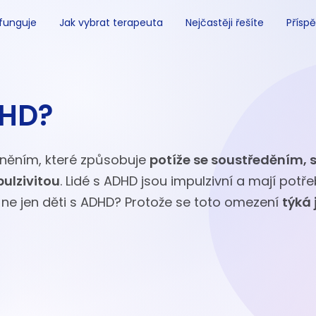
 funguje
Jak vybrat terapeuta
Nejčastěji řešíte
Příspě
DHD?
něním, které způsobuje
potíže se soustředěním, 
ulzivitou
. Lidé s ADHD jsou impulzivní a mají potř
a ne jen děti s ADHD? Protože se toto omezení
týká 