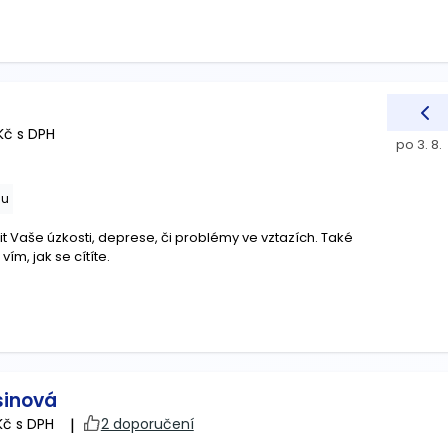
Kč s DPH
po 3. 8.
nu
Vaše úzkosti, deprese, či problémy ve vztazích. Také
ím, jak se cítíte.
sinová
Kč s DPH
|
2 doporučení