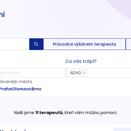
ní
Průvodce výběrem terapeuta
Co vás trápí?
ADHD
dávanější města
Praha
Olomouc
Brno
Našli jsme
11
terapeutů
, kteří vám můžou pomoci.