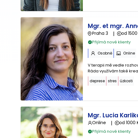
Mgr. et mgr. An
Praha 3
|
od 1500
Přijímá nové klienty
Osobně
Online
V terapii mě vedle rozhov
Ráda využívám také kreat
deprese
stres
úzkosti
Mgr. Lucia Karli
Online
|
od 1000 
Přijímá nové klienty