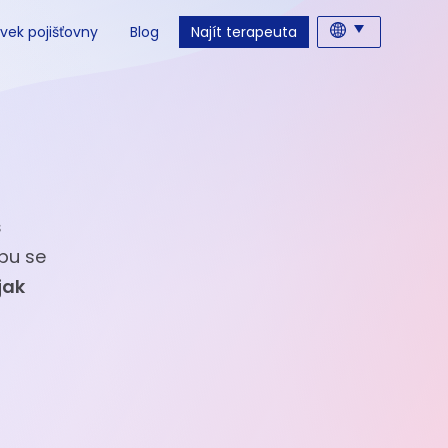
vek pojišťovny
Blog
Najít terapeuta
s
ebu se
jak