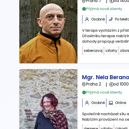
Praha 7
|
od 1400
Přijímá nové klienty
Osobně
Po telef
V terapii vycházím z pří
Účastníku terapie nabízí
dohody propojuji verbální 
seberozvoj
vztahy
závis
Mgr. Nela Beran
Praha 2
|
od 1000
Přijímá nové klienty
Osobně
Online
Společně nacházet sílu a
Nabízím provázení na ces
deprese
vztahy
úzkosti