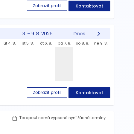
Zobrazit profil
Kontaktovat
3. – 9. 8. 2026
Dnes
út 4. 8.
st 5. 8.
čt 6. 8.
pá 7. 8.
so 8. 8.
ne 9. 8.
Zobrazit profil
Kontaktovat
Terapeut nemá vypsané nyní žádné termíny