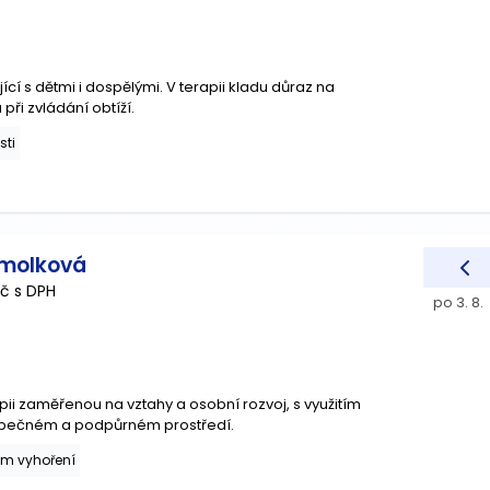
í s dětmi i dospělými. V terapii kladu důraz na
 při zvládání obtíží.
sti
omolková
č s DPH
po 3. 8.
pii zaměřenou na vztahy a osobní rozvoj, s využitím
ezpečném a podpůrném prostředí.
m vyhoření