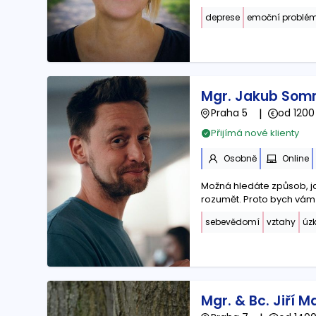
deprese
emoční problémy
Mgr. Jakub Som
Praha 5
|
od 1200
Přijímá nové klienty
Osobně
Online
Možná hledáte způsob, ja
rozumět. Proto bych vám 
sebevědomí
vztahy
úzk
Mgr. & Bc. Jiří M