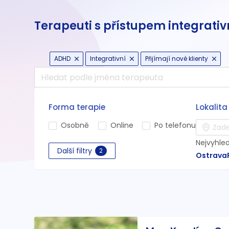
Terapeuti s přístupem integrativ
ADHD
Integrativní
Přijímají nové klienty
Forma terapie
Lokalita
Osobně
Online
Po telefonu
Nejvyhle
Další filtry
2
Ostrava