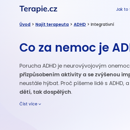
Jak to
>
>
>
Úvod
Najít terapeuta
ADHD
Integrativní
Co za nemoc je A
Porucha ADHD je neurovývojovým onemoc
přizpůsobením aktivity a se zvýšenou imp
neustále hýbat. Proč píšeme lidé s ADHD, 
dětí, tak dospělých
.
Číst více