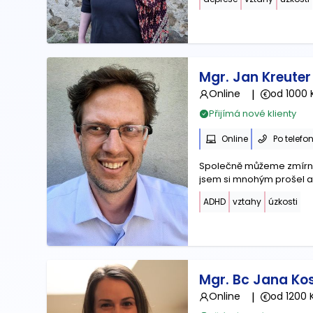
Mgr. Jan Kreuter
Online
|
od 1000 
Přijímá nové klienty
Online
Po telefo
Společně můžeme zmírnit 
jsem si mnohým prošel a v
ADHD
vztahy
úzkosti
Mgr. Bc Jana Ko
Online
|
od 1200 