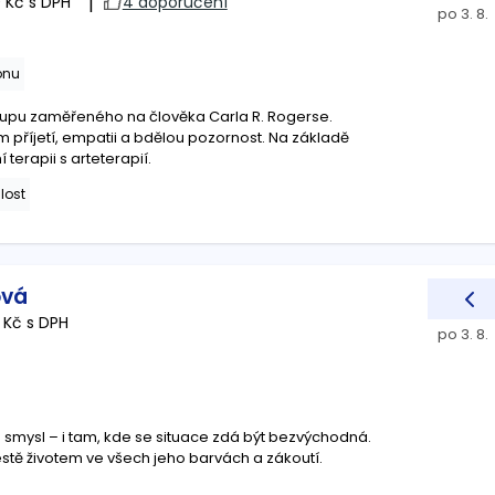
 Kč s DPH
|
4 doporučení
po 3. 8.
onu
stupu zaměřeného na člověka Carla R. Rogerse.
m příjetí, empatii a bdělou pozornost. Na základě
terapii s arteterapií.
lost
ová
 Kč s DPH
po 3. 8.
 smysl – i tam, kde se situace zdá být bezvýchodná.
tě životem ve všech jeho barvách a zákoutí.